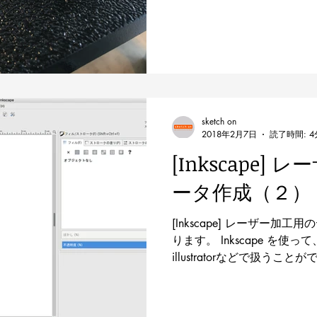
かった具象の装飾ですが、
さすがに経年劣化で痛々し
ました。...
sketch on
2018年2月7日
読了時間: 4
[Inkscape]
ータ作成（２）
[Inkscape] レーザー
ります。 Inkscape を使
illustratorなどで扱う
ろまでは完了しました。 そ
ば、その絵をどう扱い、何をつ