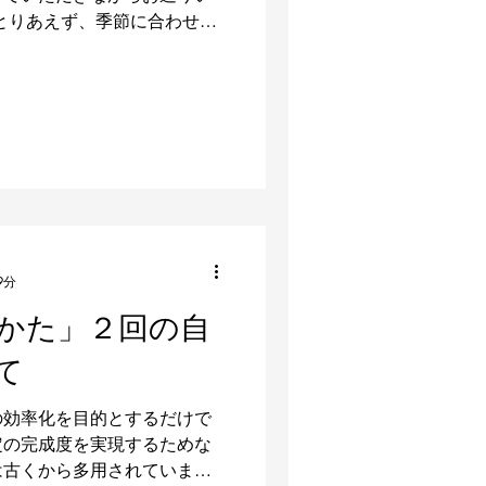
とりあえず、季節に合わせた
土台のみの制作（目標３時
みです。 ・銅線（1.6〜
9分
かた」２回の自
て
の効率化を目的とするだけで
定の完成度を実現するためな
は古くから多用されていま