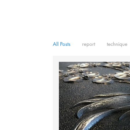
All Posts
report
technique