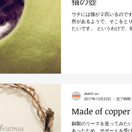
猫の壺
ウチには猫が２匹いるので
所があるようで、そこをと
たいです。 というわけで、
ようと考えました。 でも、
い… そこで、羊毛をフェル
をつくってみたいと思...
sketch on
2017年12月23日
読了時間:
Made of copper
銅製のリースを造ってみた
あったため、サポートを受