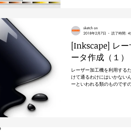
sketch on
2018年2月7日
読了時間: 4
[Inkscape]
ータ作成（１）
レーザー加工機を利用する
けて通るわけにはいかないん
ーといわれる類のものです
形（座標）のデータ（ベク
必要になるというわけです。
Adobe...