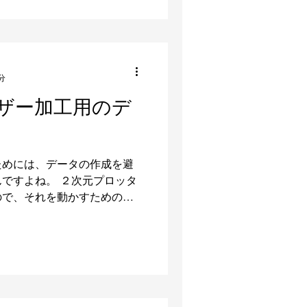
分
 レーザー加工用のデ
ためには、データの作成を避
ですよね。 ２次元プロッタ
ので、それを動かすための図
タ形式といわれるデータ）が
 デザインの分野では定番の