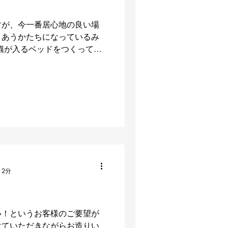
すが、今一番居心地の良い場
りあうかたちになっているみ
猫が入るベッドをつくってみ
ただのベッドじゃつまらな
ト化する技法でドーム型の物
 2分
い！というお客様のご要望が
けていただきながらお造りい