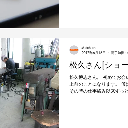
す。 「型」を広義に捉えれ
のひとつといえるかもしれませ
sketch on
2017年6月16日
読了時間: 
松久さん[ショー
松久博志さん。 初めてお会
上前のことになります。 僕
その時の仕事絡み以来ずっ
のような存在でもあります。
っと難しい仕事となれば、
借りして制作させ...