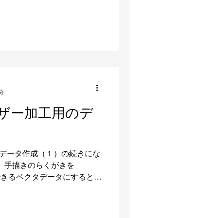
出来は悪くないと思えます。
い姿になり、修復を依頼され
分
 レーザー加工用のデ
加工用のデータ作成（１）の続きにな
って、手描きのらくがきを
ことができるベクタデータにするとこ
れ自体の作成が終わっていれ
くるのか...