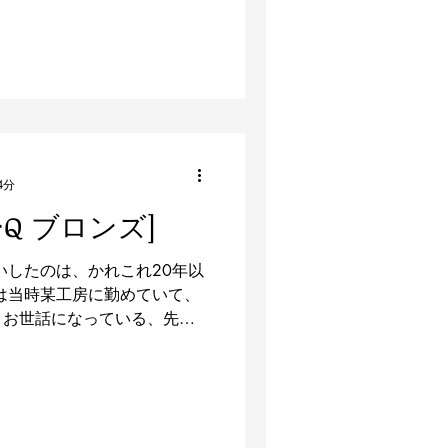
ば、「版」「治具」などもそ
ん。...
4分
Q ブロンズ]
いしたのは、かれこれ20年以
は当時某工房に勤めていて、
とお世話になっている、先生
 今でもうちの環境ではちょ
厚かましくも工房の片隅をお