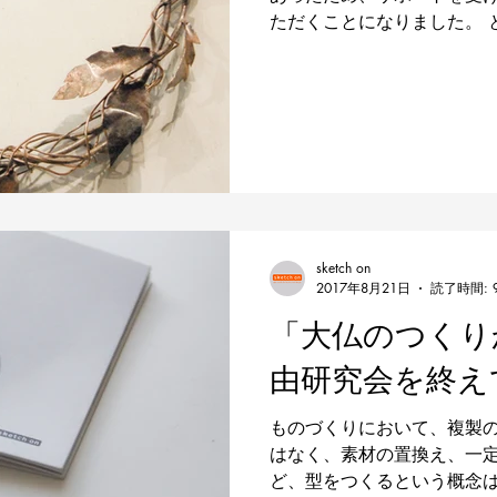
ただくことになりました。 
飾り付けができるようにと
間）となります。 材料は銅の
5mmまで各種）...
sketch on
2017年8月21日
読了時間: 
「大仏のつくり
由研究会を終え
ものづくりにおいて、複製
はなく、素材の置換え、一
ど、型をつくるという概念