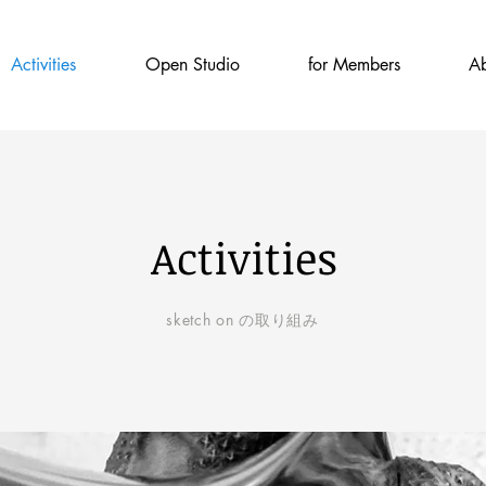
Activities
Open Studio
for Members
Ab
Activities
​sketch on の取り組み